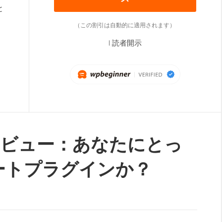
と
（この割引は自動的に適用されます）
|
読者開示
ck レビュー：あなたにとっ
ートプラグインか？