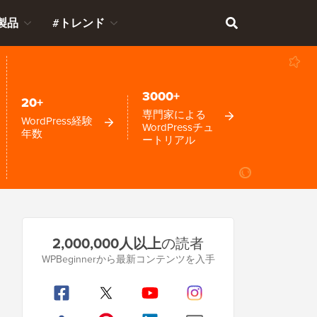
製品
#トレンド
3000+
20+
専門家による
WordPress経験
WordPressチュ
年数
ートリアル
プ
2,000,000人以上
の読者
ラ
WPBeginnerから最新コンテンツを入手
イ
マ