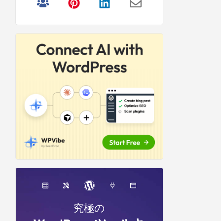
リ
サ
イ
ド
バ
ー
究極の