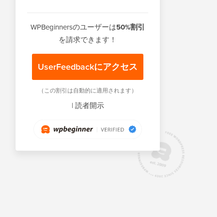
WPBeginnersのユーザーは
50%割引
を請求できます！
UserFeedbackにアクセス
（この割引は自動的に適用されます）
|
読者開示