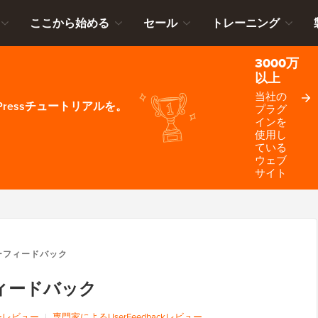
ここから始める
セール
トレーニング
3000万
以上
当社の
ressチュートリアルを。
プラグ
インを
使用し
ている
ウェブ
サイト
ーフィードバック
ィードバック
ーレビュー
|
専門家によるUserFeedbackレビュー