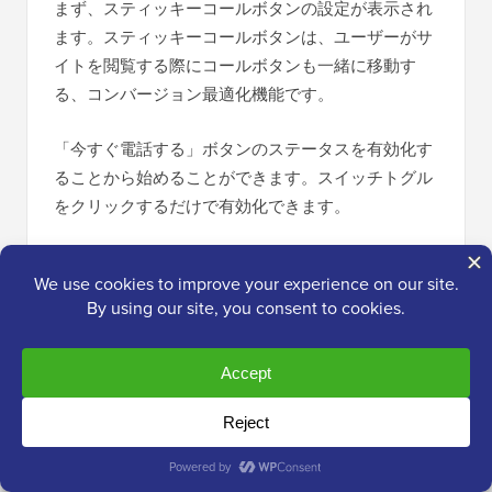
まず、スティッキーコールボタンの設定が表示され
ます。スティッキーコールボタンは、ユーザーがサ
イトを閲覧する際にコールボタンも一緒に移動す
る、コンバージョン最適化機能です。
「今すぐ電話する」ボタンのステータスを有効化す
ることから始めることができます。スイッチトグル
をクリックするだけで有効化できます。
その後、電話番号を入力する必要があります。WP
コールボタンには、国コード付きの電話番号フィー
ルドがあります。国を選択して、会社の電話番号を
入力するだけです。
ビジネス番号をお持ちでない場合は、
Nextiva
から取
得できます。信頼できる
ビジネスVoIPプロバイダー
です。