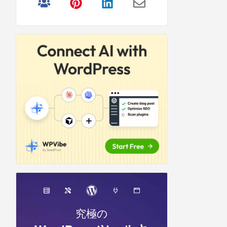
リ
サ
イ
ド
バ
ー
究極の