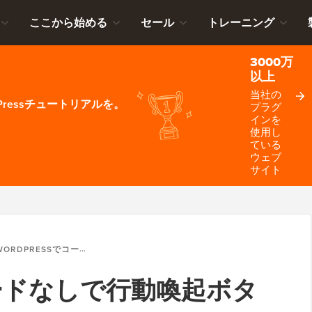
ここから始める
セール
トレーニング
3000万
以上
当社の
ressチュートリアルを。
プラグ
インを
使用し
ている
ウェブ
サイト
ORDPRESSでコードなしで行動喚起ボタンを追加する方法
でコードなしで行動喚起ボタ