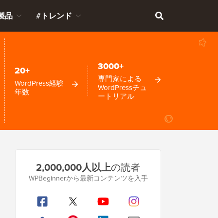
製品
#トレンド
3000+
20+
専門家による
WordPress経験
WordPressチュ
年数
ートリアル
プ
2,000,000人以上
の読者
ラ
WPBeginnerから最新コンテンツを入手
イ
マ