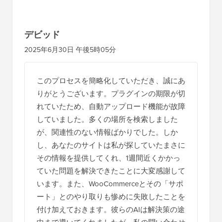
と
の
デビッド
イ
2025年6月30日 午後5時05分
ン
タ
このプロセスを簡略化していただき、誠にあ
ラ
りがとうございます。プラグインの期限が切
ク
れていたため、自動アップロード機能が故障
シ
していました。多くの場所を検索しました
が、関連性のない情報ばかりでした。しか
ョ
し、あなたのサイトは私が探していたまさに
ン
その情報を提供してくれ、1週間近くかかっ
ていた問題を解決できたことに大変感謝して
います。また、WooCommerceとその「サポ
ート」とのやり取りも惨めに失敗したことを
付け加えておきます。彼らのAIは解決策の途