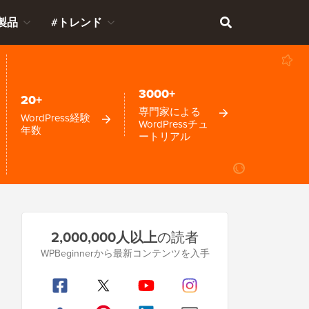
製品
#トレンド
3000+
20+
専門家による
WordPress経験
WordPressチュ
年数
ートリアル
プ
2,000,000人以上
の読者
ラ
WPBeginnerから最新コンテンツを入手
イ
マ