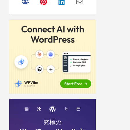
リ
サ
イ
ド
バ
ー
究極の