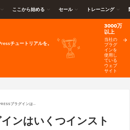
ここから始める
セール
トレーニング
3000万
以上
当社の
ressチュートリアルを。
プラグ
インを
使用し
ている
ウェブ
サイト
グインはいくつインストールすべきか？多すぎるとどうなる？
プラグインはいくつインスト