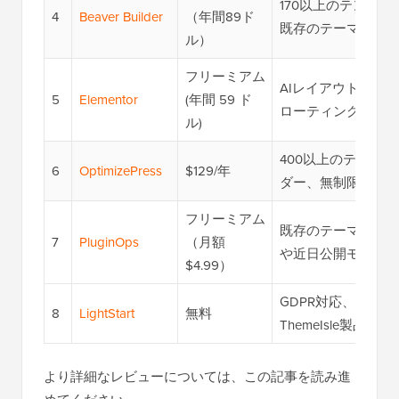
170以上のテンプレ
4
Beaver Builder
（年間89ド
既存のテーマと連
ル）
フリーミアム
AIレイアウトジェ
5
Elementor
(年間 59 ド
ローティング要素
ル)
400以上のテンプ
6
OptimizePress
$129/年
ダー、無制限のラ
フリーミアム
既存のテーマと競
7
PluginOps
（月額
や近日公開モード
$4.99）
GDPR対応、組み
8
LightStart
無料
ThemeIsle製品と連
より詳細なレビューについては、この記事を読み進