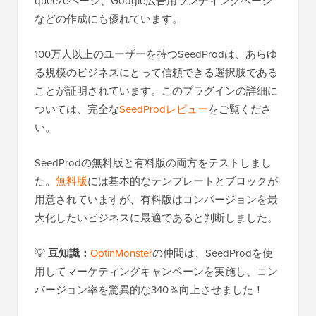
queezeページ、Google広告用ランディングページ
などの作成にも優れています。
100万人以上のユーザーを持つSeedProdは、あらゆ
る規模のビジネスにとって信頼できる選択肢である
ことが証明されています。このプラグインの詳細に
ついては、完全な
SeedProdレビュー
をご覧くださ
い。
SeedProdの無料版と有料版の両方をテストしまし
た。
無料版
には基本的なテンプレートとブロックが
用意されていますが、有料版はコンバージョンを最
大化したいビジネスに最適であると判断しました。
💡
豆知識：
OptinMonster
の仲間は、SeedProdを使
用してマーケティングキャンペーンを実施し、コン
バージョン率を驚異的な340％向上させました！