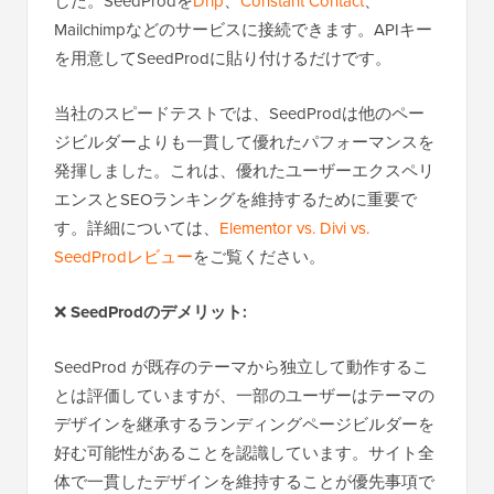
した。SeedProdを
Drip
、
Constant Contact
、
Mailchimpなどのサービスに接続できます。APIキー
を用意してSeedProdに貼り付けるだけです。
当社のスピードテストでは、SeedProdは他のペー
ジビルダーよりも一貫して優れたパフォーマンスを
発揮しました。これは、優れたユーザーエクスペリ
エンスとSEOランキングを維持するために重要で
す。詳細については、
Elementor vs. Divi vs.
SeedProdレビュー
をご覧ください。
❌
SeedProdのデメリット:
SeedProd が既存のテーマから独立して動作するこ
とは評価していますが、一部のユーザーはテーマの
デザインを継承するランディングページビルダーを
好む可能性があることを認識しています。サイト全
体で一貫したデザインを維持することが優先事項で