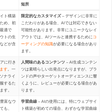
短所
サイト構築
限定的なカスタマイズ
– デザインに非常に
ため、初
こだわりがある場合、AIでは対応できない
最適で
可能性があります。非常にユニークなレイ
ウトの生
アウトでは、AIツールと連携するために
コ
などが含
ーディングの知識
が必要になる場合があり
ます。
デアに行き
人間味のあるコンテンツ
– AI生成コンテン
します
。一
ツは素晴らしい出発点になりますが、ブラ
ーソナライ
ンドの声やターゲットオーディエンスに響
服するた
くように、レビューが必要になる場合があ
ます。
ります。
験豊富なウ
学習曲線
– AIの使用には、特にウェブサイ
ても、
ト構築が初めての場合、わずかな学習曲線