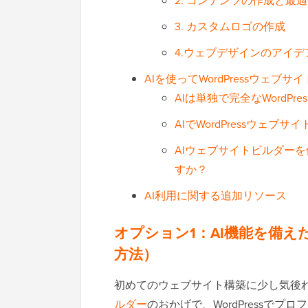
2. コンテンツの作成と最
3. カスタムロゴの作成
4.ウェブデザインのアイ
AIを使ってWordPressウェ
AIは単独で完全なWordP
AIでWordPressウェ
AIウェブサイトビルダー
すか？
AI利用に関する追加リソース
オプション1：AI機能を備
方法）
初めてのウェブサイト構築に少し気後
ルダー
のおかげで、WordPressで