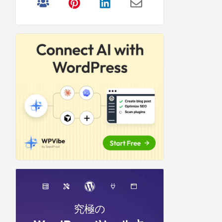
リ
サ
イ
ド
バ
ー
究極の