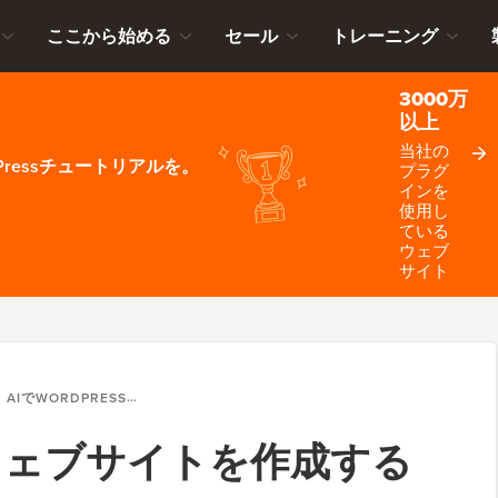
ここから始める
セール
トレーニング
3000万
以上
当社の
ressチュートリアルを。
プラグ
インを
使用し
ている
ウェブ
サイト
AIでWORDPRESSウェブサイトを作成する方法（初心者ガイド）
essウェブサイトを作成する