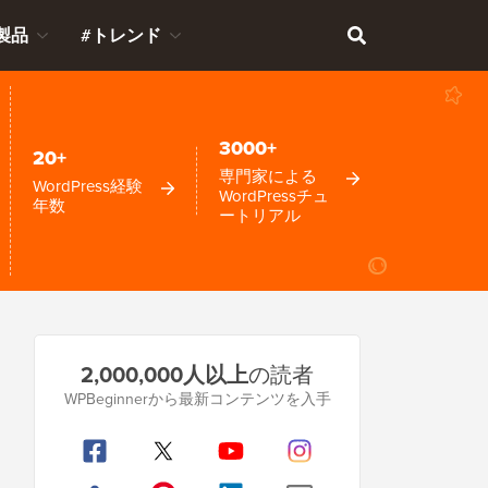
製品
#トレンド
3000+
20+
専門家による
WordPress経験
WordPressチュ
年数
ートリアル
プ
2,000,000人以上
の読者
ラ
WPBeginnerから最新コンテンツを入手
イ
マ