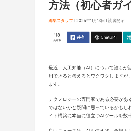
方法（初心者ガ
編集スタッフ
|
2025年11月13日
|
読者開示
118
共有
ChatGPT
共有数
最近、人工知能（AI）について誰もが
用できると考えるとワクワクしますが
ます。
テクノロジーの専門家である必要があ
ではないかと疑問に思っているかもしれま
イト構築に本当に役立つAIツールを数
良いニュースは、AIを使えば、予想よ