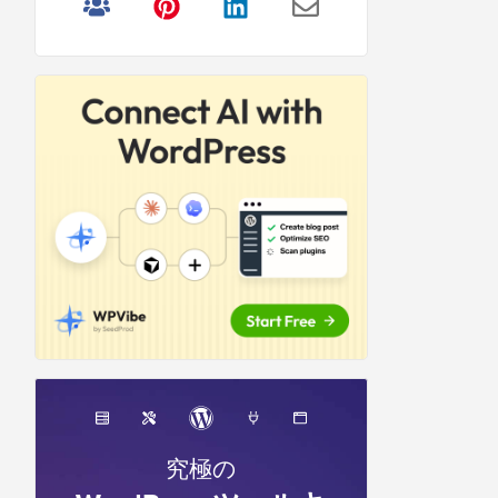
リ
サ
イ
ド
バ
ー
究極の