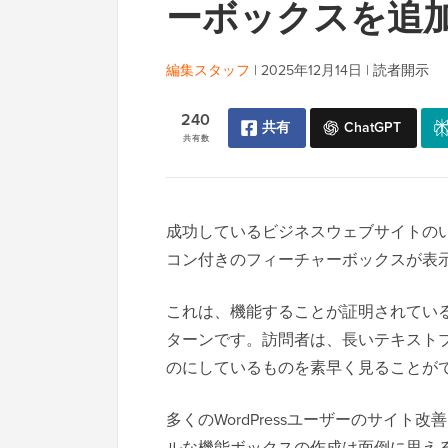
ーボックスを追
編集スタッフ
|
2025年12月14日
|
読者開示
240
共有
ChatGPT
共有数
成功しているビジネスウェブサイトの
コン付きのフィーチャーボックスが表
これは、機能することが証明されてい
ターンです。訪問者は、長いテキスト
のにしているものを素早く見ることが
多くのWordPressユーザーのサイ
ルな機能ボックスの作成は面倒に思え