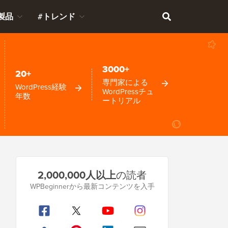
製品
#トレンド
3000+
20+
専門家による
WordPress経験
WordPressチュ
年数
ートリアル
プ
2,000,000人以上
の読者
ラ
WPBeginnerから最新コンテンツを入手
イ
マ