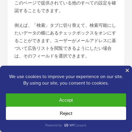
このページで提供されている他のすべての設定を確
認することもできます。
例えば、「検索」タブに切り替えて、検索可能にし
たいデータの横にあるチェックボックスをオンにす
ることができます。ユーザーがメールアドレスに基
づいて広告リストを閲覧できるようにしたい場合
は、そのフィールドを選択できます。
専門家のアドバイス:
ウェブサイト全体で検索を改
善したい場合は、
SearchWP
の使用をお勧めしま
す。詳細については、
WordPressの検索を改善する
方法
に関するチュートリアルをご覧ください。
その後、「変更を保存」ボタンをクリックして設定
を保存します。