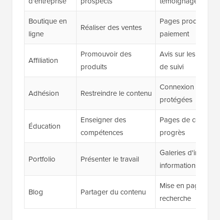
d'entreprise
prospects
témoignages
Boutique en
Pages produits, pa
Réaliser des ventes
ligne
paiement
Promouvoir des
Avis sur les produi
Affiliation
produits
de suivi
Connexion membre
Adhésion
Restreindre le contenu
protégées
Enseigner des
Pages de cours, ac
Éducation
compétences
progrès
Galeries d'images,
Portfolio
Présenter le travail
informations de co
Mise en page épuré
Blog
Partager du contenu
recherche