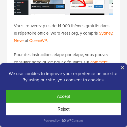
Vous trouverez plus de 14 000 thèmes gratuits dans
le répertoire officiel WordPress.org, y compris
Sydney
,
Neve
et
OceanWP
.
Pour des instructions étape par étape, vous pouvez
consulter notre guide pour débutants sur
comment
installer un thème WordPress
.
Cela dit, nous savons que toutes ces options peuvent
sembler écrasantes. Entre les milliers de thèmes
gratuits et les innombrables options premium, choisir
le bon peut être difficile.
Voici les questions que nous posons lors de la