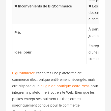
❌ Inconvénients de BigCommerce
❌
Les seuils 
déclencher de
automatiques
À partir de 29
Prix
jours disponib
Entreprises d
Idéal pour
d'une platef
complète
BigCommerce
est en fait une plateforme de
commerce électronique entièrement hébergée, mais
elle dispose d'un
plugin de boutique WordPress
pour
intégrer la plateforme à votre site Web. Bien que les
petites entreprises puissent l'utiliser, elle est
spécifiquement conçue pour le commerce