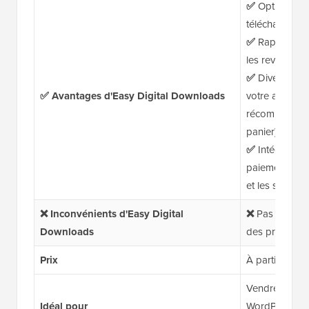
✅
Optimisé po
téléchargeme
✅
Rapports e
les revenus et
✅
Diverses ex
✅ Avantages d'Easy Digital Downloads
votre activité
récompenses d
panier)
✅
Intégration 
paiement, les 
et les service
❌ Inconvénients d'Easy Digital
❌
Pas idéal s
Downloads
des produits 
Prix
À partir de 99
Vendre des pr
Idéal pour
WordPress ave