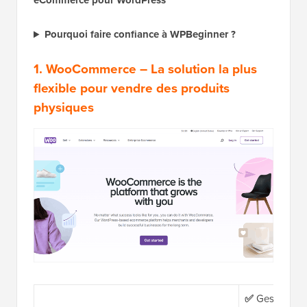
eCommerce pour WordPress
Pourquoi faire confiance à WPBeginner ?
1.
WooCommerce
– La solution la plus
flexible pour vendre des produits
physiques
✅
Gestion des