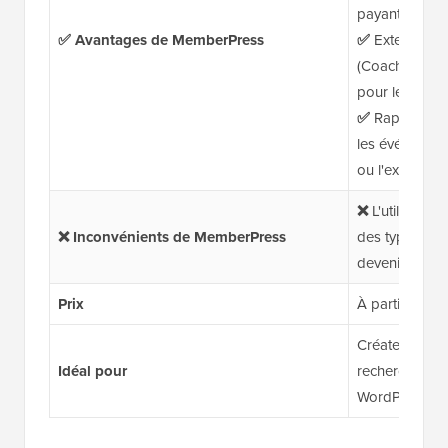
payant
✅ Avantages de MemberPress
✅
Extensions
(CoachKit™, M
pour les podc
✅
Rappels aut
les événement
ou l'expirati
❌
L'utilisatio
❌ Inconvénients de MemberPress
des types d'a
devenir confu
Prix
À partir de 19
Créateurs de c
Idéal pour
recherche d'u
WordPress faci