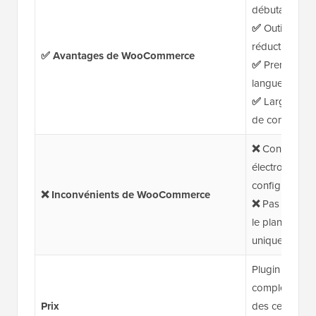
débutants
✅
Outils mark
réduction, ana
✅ Avantages de WooCommerce
✅
Prend en ch
langues
✅
Large supp
de connaissa
❌
Contraireme
électronique 
configurer v
❌ Inconvénients de WooCommerce
❌
Pas de supp
le plan Woo E
uniquement si
Plugin gratui
complémentair
Prix
des centaines 