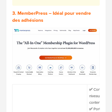
3.
MemberPress
– Idéal pour vendre
des adhésions
✅
Contrôle d'
niveaux d'utili
contenu
✅
Portail clie