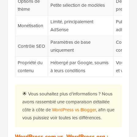
Options de
Des millier
Petite sélection de modèles
thème
premium
Limité, principalement
Publicités, 
Monétisation
AdSense
adhésions,
Paramètres de base
Contrôle t
Contrôle SEO
uniquement
comme
A
Propriété du
Hébergé par Google, soumis
Vous possé
contenu
à leurs conditions
et vos do
🌟 Vous souhaitez plus d'informations ? Nous
avons rassemblé une comparaison détaillée
côte à côte de
WordPress vs Blogger
, afin que
vous puissiez voir toutes les différences.
WordPress.com vs. WordPress.org :