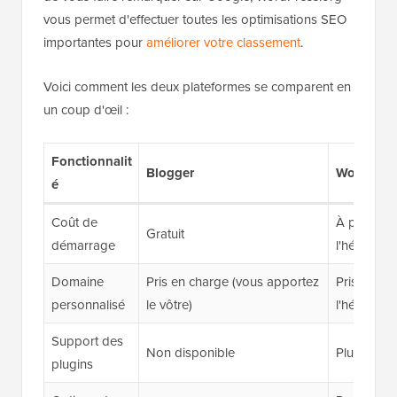
vous permet d'effectuer toutes les optimisations SEO
importantes pour
améliorer votre classement
.
Voici comment les deux plateformes se comparent en
un coup d'œil :
Fonctionnalit
Blogger
WordPress
é
Coût de
À partir d
Gratuit
démarrage
l'héberge
Domaine
Pris en charge (vous apportez
Pris en ch
personnalisé
le vôtre)
l'héberge
Support des
Non disponible
Plus de 63
plugins