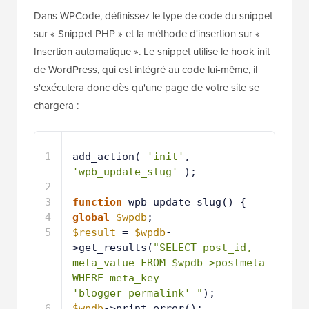
Dans WPCode, définissez le type de code du snippet
sur « Snippet PHP » et la méthode d'insertion sur «
Insertion automatique ». Le snippet utilise le hook init
de WordPress, qui est intégré au code lui-même, il
s'exécutera donc dès qu'une page de votre site se
chargera :
1
add_action( 
'init'
, 
'wpb_update_slug'
);
2
3
function
wpb_update_slug() {
4
global
$wpdb
;
5
$result
= 
$wpdb
-
>get_results(
"SELECT post_id, 
meta_value FROM $wpdb->postmeta 
WHERE meta_key = 
'blogger_permalink' "
);
6
$wpdb
->print_error();