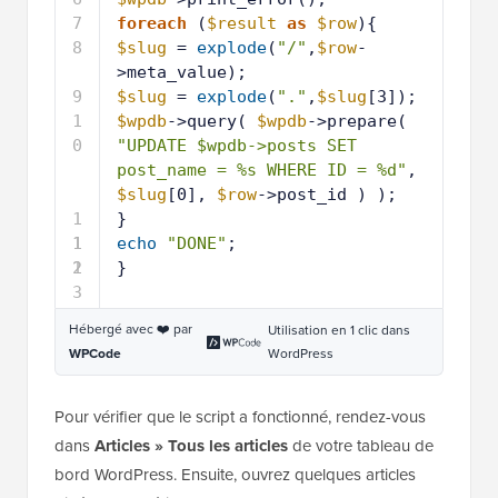
7
foreach
(
$result
as
$row
){
8
$slug
= 
explode
(
"/"
,
$row
-
>meta_value);
9
$slug
= 
explode
(
"."
,
$slug
[3]);
1
$wpdb
->query( 
$wpdb
->prepare( 
0
"UPDATE $wpdb->posts SET 
post_name = %s WHERE ID = %d"
, 
$slug
[0], 
$row
->post_id ) );
1
}
1
1
echo
"DONE"
;
2
1
}
3
Hébergé avec ❤️ par
Utilisation en 1 clic dans
WordPress
WPCode
Pour vérifier que le script a fonctionné, rendez-vous
dans
Articles » Tous les articles
de votre tableau de
bord WordPress. Ensuite, ouvrez quelques articles