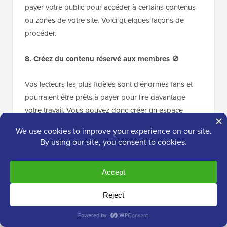
payer votre public pour accéder à certains contenus
ou zones de votre site. Voici quelques façons de
procéder.
8. Créez du contenu réservé aux membres
🚫
Vos lecteurs les plus fidèles sont d'énormes fans et
pourraient être prêts à payer pour lire davantage
votre travail. Vous pouvez donc créer un espace
réservé aux membres pour y partager des articles de
blog plus approfondis, des téléchargements, des
vidéos, du contenu audio, et plus encore.
Les sites d'adhésion peuvent représenter un
investissement considérable car vous devez
continuellement créer du contenu premium pour vos
membres payants. Mais ils peuvent être très lucratifs