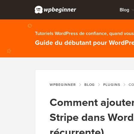
Blog
Tutoriels WordPress de confiance, quand vous 
Guide du débutant pour WordPr
WPBEGINNER
BLOG
PLUGINS
COMMENT AJ
Comment ajouter
Stripe dans Word
récurrente)