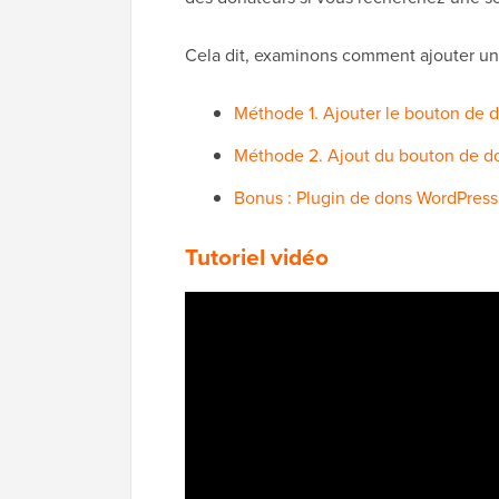
Cela dit, examinons comment ajouter un
Méthode 1. Ajouter le bouton de 
Méthode 2. Ajout du bouton de d
Bonus : Plugin de dons WordPres
Tutoriel vidéo