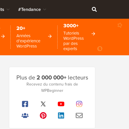
ts
#Tendance
3000+
+
20+
Tutoriels
Années
WordPress
d'expérience
par des
WordPress
experts
Barre
Plus de
2 000 000+
lecteurs
latérale
Recevez du contenu frais de
principale
WPBeginner