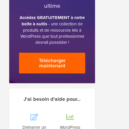
ultime
Accédez GRATUITEMENT à notre
boîte à outils
- une collection de
produits et de ressources liés à
WordPress que tout professionnel
devrait posséder !
Télécharger
maintenant
J'ai besoin d'aide pour…
Démarrer un
WordPress