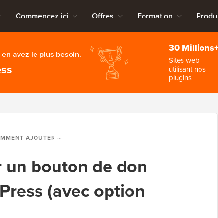
Commencez ici
Offres
Formation
Produi
30 Millions
en avez le plus besoin.
Sites web
ess
utilisant nos
plugins
OUTER UN BOUTON DE DON STRIPE DANS WORDPRESS (AVEC OPTION RÉCURRENTE)
 un bouton de don
Press (avec option