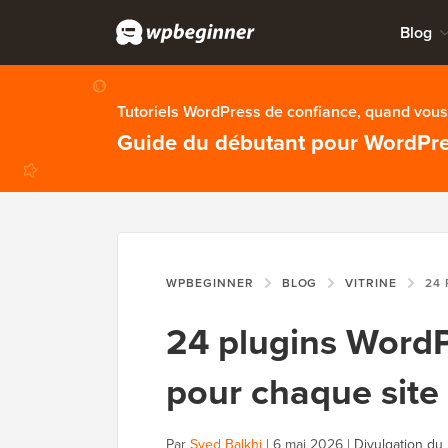
Blog
Tutoriels WordPress de confiance, quand vous 
Guide du débutant pour WordPr
WPBEGINNER
BLOG
VITRINE
24 PLUGINS
24 plugins WordP
pour chaque sit
Par
Syed Balkhi
|
6 mai 2026
|
Divulgation du 