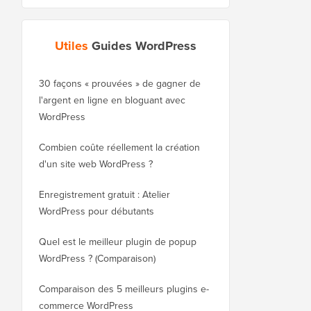
Utiles
Guides WordPress
30 façons « prouvées » de gagner de
Comment déplacer cor
l'argent en ligne en bloguant avec
blog de WordPress.co
WordPress
WordPress.org
Combien coûte réellement la création
Comment déplacer cor
d'un site web WordPress ?
WordPress vers un no
sans perdre le référe
Enregistrement gratuit : Atelier
WordPress pour débutants
Comment passer de Bl
WordPress sans perdr
Quel est le meilleur plugin de popup
WordPress ? (Comparaison)
Comment passer corre
WordPress (étape par 
Comparaison des 5 meilleurs plugins e-
commerce WordPress
Comment passer corre