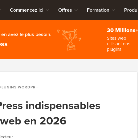
Commencez ici
Offres
Formation
Produi
30 Millions
en avez le plus besoin.
Sites web
ess
utilisant nos
plugins
 WORDPRESS INDISPENSABLES POUR CHAQUE SITE WEB EN 2026
ress indispensables
e web en 2026
lecteur