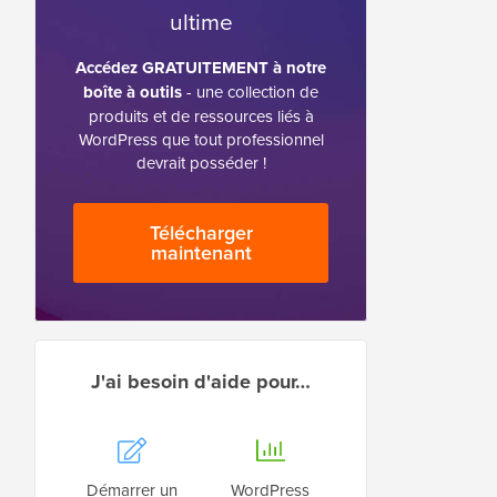
ultime
Accédez GRATUITEMENT à notre
boîte à outils
- une collection de
produits et de ressources liés à
WordPress que tout professionnel
devrait posséder !
Télécharger
maintenant
J'ai besoin d'aide pour…
Démarrer un
WordPress