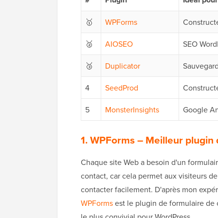
🥇
WPForms
Construct
🥈
AIOSEO
SEO Word
🥉
Duplicator
Sauvegard
4
SeedProd
Construct
5
MonsterInsights
Google An
1. WPForms
– Meilleur plugin
Chaque site Web a besoin d'un formulai
contact, car cela permet aux visiteurs d
contacter facilement. D'après mon expér
WPForms
est le plugin de formulaire de
le plus convivial pour WordPress.