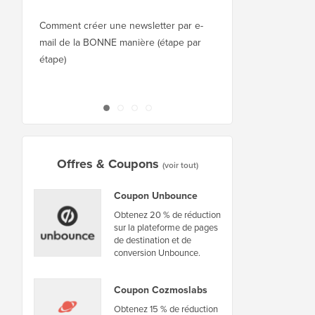
Squarespace à WordPr
Comment créer une newsletter par e-
mail de la BONNE manière (étape par
Comment déplacer Wor
étape)
nouvel hébergeur ou 
interruption
Offres & Coupons
(voir tout)
Coupon Unbounce
Obtenez 20 % de réduction
sur la plateforme de pages
de destination et de
conversion Unbounce.
Coupon Cozmoslabs
Obtenez 15 % de réduction