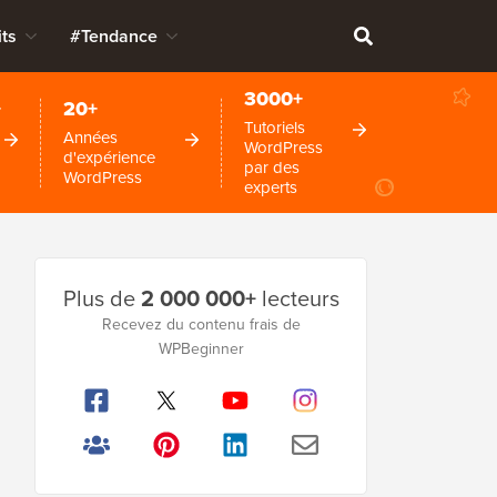
ts
#Tendance
3000+
+
20+
Tutoriels
Années
WordPress
d'expérience
par des
WordPress
experts
Barre
Plus de
2 000 000+
lecteurs
latérale
Recevez du contenu frais de
principale
WPBeginner