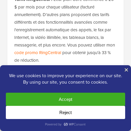
$ par mois pour chaque utilisateur (facturé
annuellement). D'autres plans proposent des tarifs
différents et des fonctionnalités avancées comme
l'enregistrement automatique des appels, le fax par
Internet, la vidéo illimitée, les tableaux blancs, la
messagerie, et plus encore. Vous pouvez utiliser mon
code promo RingCentral
pour obtenir jusqu'à 33 %
de réduction.
Vous pouvez également payer un supplément pour
obtenir un
numéro de téléphone personnalisé
pour
votre entreprise, ce qui vous permet d'avoir un
numéro de téléphone professionnel accrocheur et
mémorable (comme 1-800-VOTREBIZ).
3. Zoom Phone
– Idéal pour les
intégrations d'appels vidéo