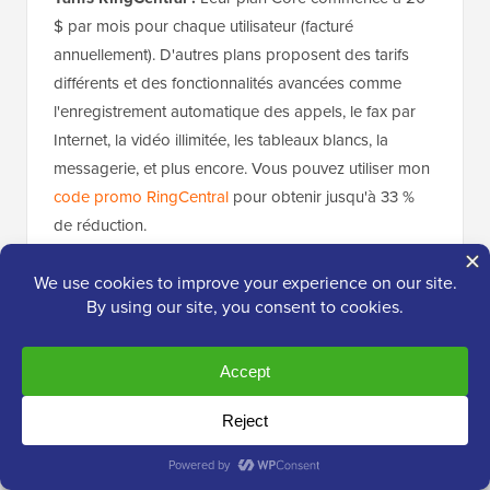
$ par mois pour chaque utilisateur (facturé
annuellement). D'autres plans proposent des tarifs
différents et des fonctionnalités avancées comme
l'enregistrement automatique des appels, le fax par
Internet, la vidéo illimitée, les tableaux blancs, la
messagerie, et plus encore. Vous pouvez utiliser mon
code promo RingCentral
pour obtenir jusqu'à 33 %
de réduction.
Vous pouvez également payer un supplément pour
obtenir un
numéro de téléphone personnalisé
pour
votre entreprise, ce qui vous permet d'avoir un
numéro de téléphone professionnel accrocheur et
mémorable (comme 1-800-VOTREBIZ).
3. Zoom Phone
– Idéal pour les
intégrations d'appels vidéo