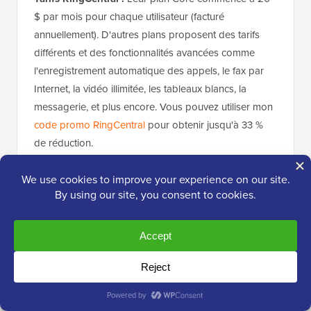
$ par mois pour chaque utilisateur (facturé
annuellement). D'autres plans proposent des tarifs
différents et des fonctionnalités avancées comme
l'enregistrement automatique des appels, le fax par
Internet, la vidéo illimitée, les tableaux blancs, la
messagerie, et plus encore. Vous pouvez utiliser mon
code promo RingCentral
pour obtenir jusqu'à 33 %
de réduction.
Vous pouvez également payer un supplément pour
obtenir un
numéro de téléphone personnalisé
pour
votre entreprise, ce qui vous permet d'avoir un
numéro de téléphone professionnel accrocheur et
mémorable (comme 1-800-VOTREBIZ).
3. Zoom Phone
– Idéal pour les
intégrations d'appels vidéo