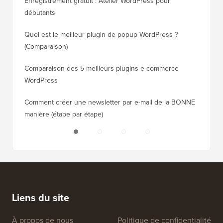
Enregistrement gratuit : Atelier WordPress pour
Comment
débutants
de clas
Quel est le meilleur plugin de popup WordPress ?
Comment
(Comparaison)
(étape p
Comparaison des 5 meilleurs plugins e-commerce
Comment
WordPress
WordPr
Comment créer une newsletter par e-mail de la BONNE
Comment
manière (étape par étape)
héberge
Liens du site
À propos de nous
Politique de confidentialité