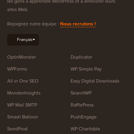
les gens à apprendre WordPress et à améliorer leurs
sites Web.
Rejoignez notre équipe :
Nous recrutons !
OptinMonster
Duplicator
WPForms
WP Simple Pay
All in One SEO
Easy Digital Downloads
MonsterInsights
SearchWP
WP Mail SMTP
RafflePress
Smash Balloon
PushEngage
SeedProd
WP Charitable