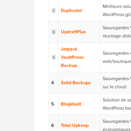
Meilleure sol
🥇
Duplicator
WordPress gl
Sauvegardes 
🥈
UpdraftPlus
stockage dist
Jetpack
Sauvegardes d
🥉
VaultPress
web/boutique
Backup
Sauvegardes 
4
Solid Backups
sur le cloud
Solution de 
5
BlogVault
WordPress ba
Sauvegardes 
6
Total Upkeep
économiques