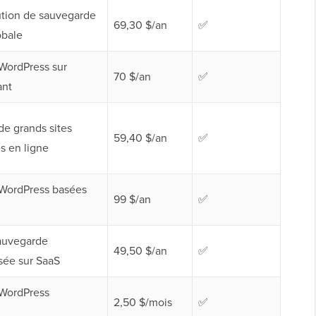
ution de sauvegarde
69,30 $/an
✅
obale
WordPress sur
70 $/an
✅
ant
e grands sites
59,40 $/an
✅
s en ligne
WordPress basées
99 $/an
✅
sauvegarde
49,50 $/an
✅
sée sur SaaS
WordPress
2,50 $/mois
✅