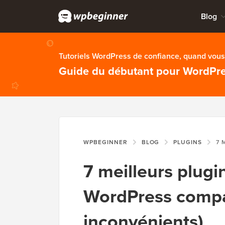
Blog
Tutoriels WordPress de confiance, quand vous 
Guide du débutant pour WordPr
WPBEGINNER
BLOG
PLUGINS
7 MEILLEUR
7 meilleurs plug
WordPress compa
inconvénients)