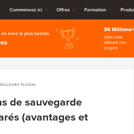
Commencez ici
Offres
Formation
Produi
30 Millions
en avez le plus besoin.
Sites web
ess
utilisant nos
plugins
S PLUGINS DE SAUVEGARDE WORDPRESS COMPARÉS (AVANTAGES ET INCONVÉNIENTS)
ins de sauvegarde
rés (avantages et