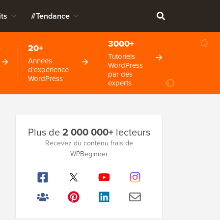
ts
#Tendance
3000+
+
20+
Tutoriels
Années
WordPress
d'expérience
par des
WordPress
experts
Barre
Plus de
2 000 000+
lecteurs
latérale
Recevez du contenu frais de
WPBeginner
principale