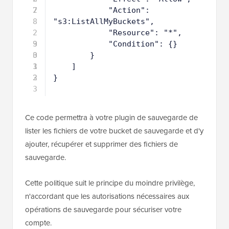
7
2
"Action": 
8
"s3:ListAllMyBuckets",
2
"Resource": "*",
9
3
"Condition": {}
0
3
}
1
3
]
2
3
}
3
Ce code permettra à votre plugin de sauvegarde de
lister les fichiers de votre bucket de sauvegarde et d'y
ajouter, récupérer et supprimer des fichiers de
sauvegarde.
Cette politique suit le principe du moindre privilège,
n'accordant que les autorisations nécessaires aux
opérations de sauvegarde pour sécuriser votre
compte.