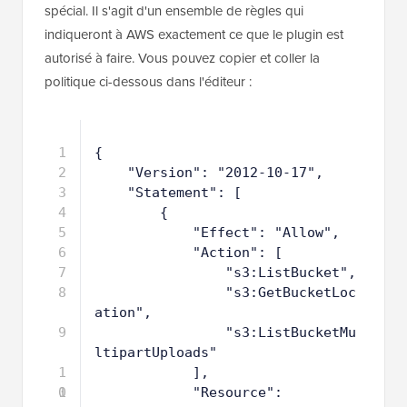
spécial. Il s'agit d'un ensemble de règles qui
indiqueront à AWS exactement ce que le plugin est
autorisé à faire. Vous pouvez copier et coller la
politique ci-dessous dans l'éditeur :
1
{
2
"Version": "2012-10-17",
3
"Statement": [
4
{
5
"Effect": "Allow",
6
"Action": [
7
"s3:ListBucket",
8
"s3:GetBucketLoc
ation",
9
"s3:ListBucketMu
ltipartUploads"
1
],
0
1
"Resource": 