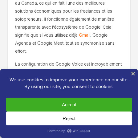
au Canada, ce qui en fait l'une des meilleures
solutions économiques pour les freelances et les
solopreneurs. Il fonctionne également de manière
transparente avec l'écosystème de Google. Cela
signifie que si vous utilisez déjà
Gmail
, Google
Agenda et Google Meet, tout se synchronise sans
effort.
La configuration de Google Voice est incroyablement
simple : il suffit de choisir un numéro et de
commencer à passer des appels. Bien qu'il manque
de fonctionnalités professionnelles avancées comme
un répondeur automatique et un routage d'appels, il
inclut la
transcription de la messagerie vocale
, la
messagerie texte et l'intégration de l'Assistant Google,
qui sont utiles pour les besoins professionnels de
base.