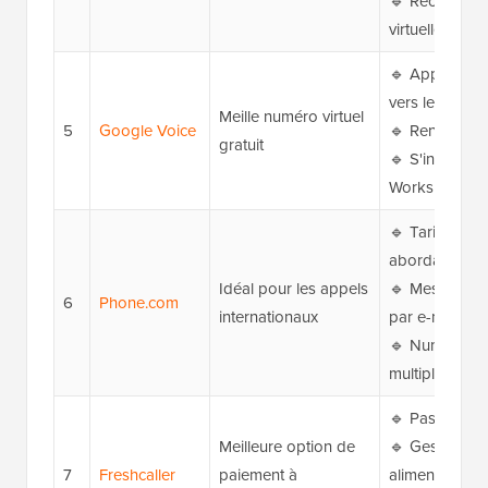
🔹 Réceptionn
virtuelle
🔹 Appels grat
vers les États
Meille numéro virtuel
5
Google Voice
🔹 Renvoi d'a
gratuit
🔹 S'intègre 
Workspace
🔹 Tarifs mon
abordables
Idéal pour les appels
🔹 Messagerie
6
Phone.com
internationaux
par e-mail
🔹 Numéros l
multiples
🔹 Pas de con
Meilleure option de
🔹 Gestion de
7
Freshcaller
paiement à
alimentée par 