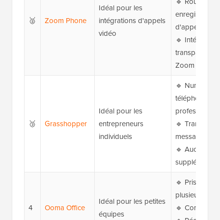
🔹 Routage et
Idéal pour les
enregistremen
🥈
Zoom Phone
intégrations d'appels
d'appels
vidéo
🔹 Intégration
transparente 
Zoom
🔹 Numéro d
téléphone
Idéal pour les
professionnel 
🥉
Grasshopper
entrepreneurs
🔹 Transcript
individuels
messages vo
🔹 Aucun maté
supplémentair
🔹 Prise en c
plusieurs appa
Idéal pour les petites
4
Ooma Office
🔹 Conférenc
équipes