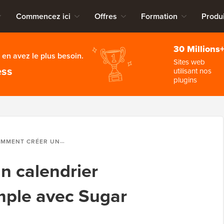
Commencez ici
Offres
Formation
Produi
30 Millions
en avez le plus besoin.
Sites web
ess
utilisant nos
plugins
CRÉER UN CALENDRIER D'ÉVÉNEMENTS SIMPLE AVEC SUGAR CALENDAR
n calendrier
mple avec Sugar