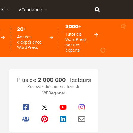
ts
#Tendance
3000+
+
20+
Tutoriels
Années
WordPress
d'expérience
par des
WordPress
experts
Barre
Plus de
2 000 000+
lecteurs
latérale
Recevez du contenu frais de
WPBeginner
principale