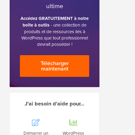
ultime
Accédez GRATUITEMENT à notre
boîte à outils
- une collection de
produits et de ressources liés à
WordPress que tout professionnel
devrait posséder !
Télécharger
maintenant
J'ai besoin d'aide pour…
Démarrer un
WordPress