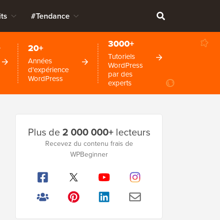
ts
#Tendance
3000+
+
20+
Tutoriels
Années
WordPress
d'expérience
par des
WordPress
experts
Barre
Plus de
2 000 000+
lecteurs
latérale
Recevez du contenu frais de
principale
WPBeginner