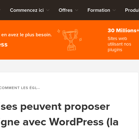
Commencez ici
Offres
Formation
Produi
30 Millions
en avez le plus besoin.
Sites web
ess
utilisant nos
plugins
MMENT LES ÉGLISES PEUVENT PROPOSER DES SERMONS EN LIGNE AVEC WORDPRESS (LA MÉTHODE FACILE)
ises peuvent proposer
igne avec WordPress (la