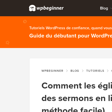
Blog
Tutoriels WordPress de confiance, quand vous 
Guide du débutant pour WordPr
WPBEGINNER
BLOG
TUTORIELS
CO
Comment les égl
des sermons en l
méthode facile)