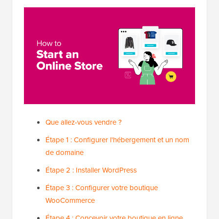
Que allez-vous vendre ?
Étape 1 : Configurer l'hébergement et un nom
de domaine
Étape 2 : Installer WordPress
Étape 3 : Configurer votre boutique
WooCommerce
Étape 4 : Concevoir votre boutique en ligne