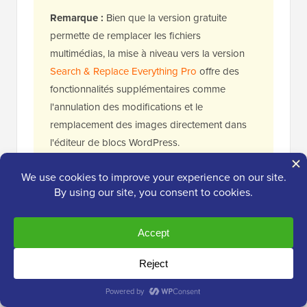
Remarque :
Bien que la version gratuite
permette de remplacer les fichiers
multimédias, la mise à niveau vers la version
Search & Replace Everything Pro
offre des
fonctionnalités supplémentaires comme
l'annulation des modifications et le
remplacement des images directement dans
l'éditeur de blocs WordPress.
Alternativement, vous pouvez mettre à jour en masse
tous les articles à la fois pour importer rapidement
toutes les images. Pour des instructions détaillées,
consultez notre tutoriel étape par étape sur
comment
importer des images externes dans WordPress
.
Medium héberge les images sur son propre
réseau