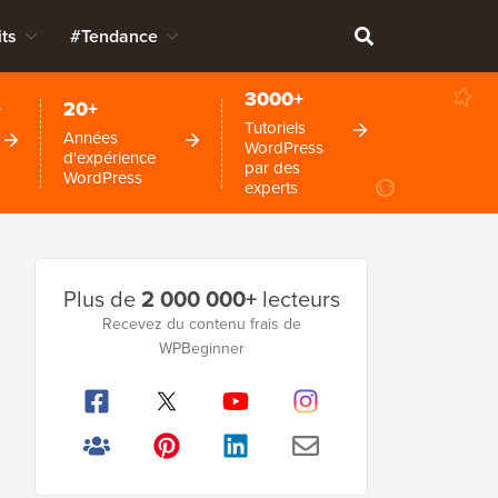
ts
#Tendance
3000+
+
20+
Tutoriels
Années
WordPress
d'expérience
par des
WordPress
experts
Barre
Plus de
2 000 000+
lecteurs
latérale
Recevez du contenu frais de
WPBeginner
principale