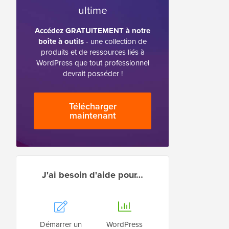
ultime
Accédez GRATUITEMENT à notre
boîte à outils
- une collection de
produits et de ressources liés à
WordPress que tout professionnel
devrait posséder !
Télécharger
maintenant
J'ai besoin d'aide pour…
Démarrer un
WordPress