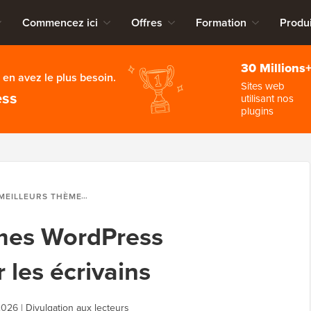
Commencez ici
Offres
Formation
Produi
30 Millions
en avez le plus besoin.
Sites web
ess
utilisant nos
plugins
URS THÈMES WORDPRESS MINIMALISTES POUR LES ÉCRIVAINS
èmes WordPress
 les écrivains
2026
|
Divulgation aux lecteurs