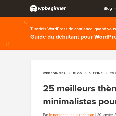
Blog
Tutoriels WordPress de confiance, quand vous 
Guide du débutant pour WordPr
WPBEGINNER
BLOG
VITRINE
25 MEILLE
25 meilleurs th
minimalistes pour
Par
le personnel de la rédaction
|
20 janvier 