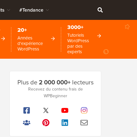
ts
#Tendance
3000+
+
20+
Tutoriels
Années
WordPress
d'expérience
par des
WordPress
experts
Barre
Plus de
2 000 000+
lecteurs
latérale
Recevez du contenu frais de
WPBeginner
principale