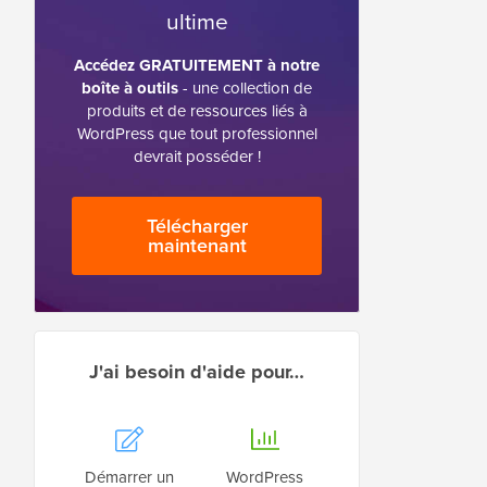
ultime
Accédez GRATUITEMENT à notre
boîte à outils
- une collection de
produits et de ressources liés à
WordPress que tout professionnel
devrait posséder !
Télécharger
maintenant
J'ai besoin d'aide pour…
Démarrer un
WordPress