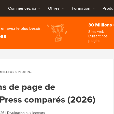
Commencez ici
Offres
Formation
Produi
30 Millions
en avez le plus besoin.
Sites web
ess
utilisant nos
plugins
URS PLUGINS DE PAGE DE DESTINATION WORDPRESS COMPARÉS (2026)
ins de page de
dPress comparés (2026)
026
|
Divulgation aux lecteurs