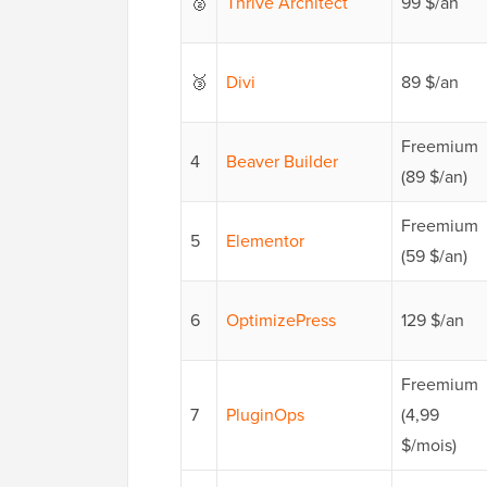
🥈
Thrive Architect
99 $/an
🥉
Divi
89 $/an
Freemium
4
Beaver Builder
(89 $/an)
Freemium
5
Elementor
(59 $/an)
6
OptimizePress
129 $/an
Freemium
7
PluginOps
(4,99
$/mois)