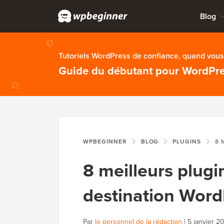
Blog
Tutoriels WordPress de confiance, quand vous 
Guide du débutant pour WordPr
WPBEGINNER
BLOG
PLUGINS
8 MEILLE
8 meilleurs plug
destination Wor
Par
le personnel de la rédaction
|
5 janvier 2