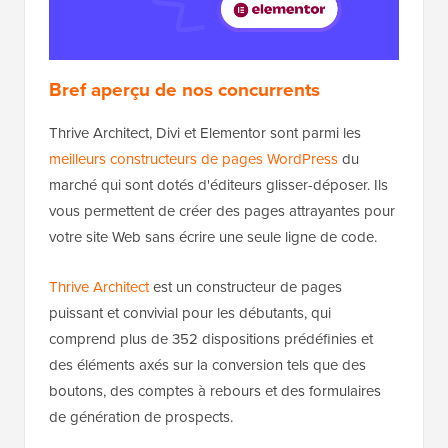
Bref aperçu de nos concurrents
Thrive Architect, Divi et Elementor sont parmi les
meilleurs constructeurs de pages WordPress
du
marché qui sont dotés d'éditeurs glisser-déposer. Ils
vous permettent de créer des pages attrayantes pour
votre site Web sans écrire une seule ligne de code.
Thrive Architect
est un constructeur de pages
puissant et convivial pour les débutants, qui
comprend plus de 352 dispositions prédéfinies et
des éléments axés sur la conversion tels que des
boutons, des comptes à rebours et des formulaires
de génération de prospects.