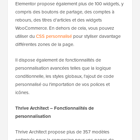
Elementor propose également plus de 100 widgets, y
compris des boutons de partage, des comptes à
rebours, des titres d'articles et des widgets
WooCommerce. En dehors de cela, vous pouvez
utiliser du
CSS personnalisé
pour styliser davantage
différentes zones de la page.
Il dispose également de fonctionnalités de
personnalisation avancées telles que la logique
conditionnelle, les styles globaux, l'ajout de code
personnalisé ou l'importation de vos polices et
icônes.
Thrive Architect – Fonctionnalités de
personnalisation
Thrive Architect propose plus de 357 modèles