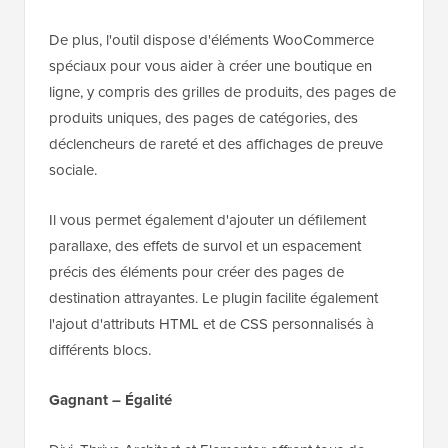
De plus, l'outil dispose d'éléments WooCommerce
spéciaux pour vous aider à créer une boutique en
ligne, y compris des grilles de produits, des pages de
produits uniques, des pages de catégories, des
déclencheurs de rareté et des affichages de preuve
sociale.
Il vous permet également d'ajouter un défilement
parallaxe, des effets de survol et un espacement
précis des éléments pour créer des pages de
destination attrayantes. Le plugin facilite également
l'ajout d'attributs HTML et de CSS personnalisés à
différents blocs.
Gagnant – Égalité