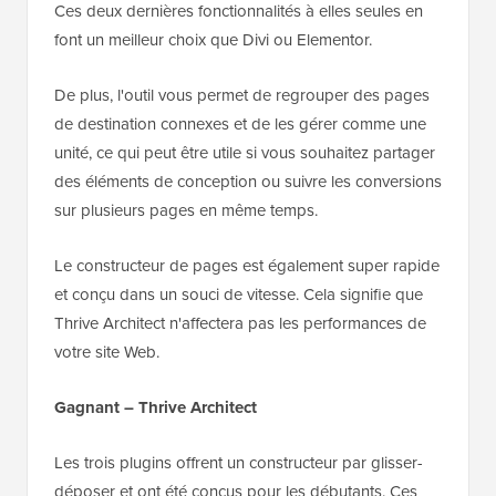
Ces deux dernières fonctionnalités à elles seules en
font un meilleur choix que Divi ou Elementor.
De plus, l'outil vous permet de regrouper des pages
de destination connexes et de les gérer comme une
unité, ce qui peut être utile si vous souhaitez partager
des éléments de conception ou suivre les conversions
sur plusieurs pages en même temps.
Le constructeur de pages est également super rapide
et conçu dans un souci de vitesse. Cela signifie que
Thrive Architect n'affectera pas les performances de
votre site Web.
Gagnant – Thrive Architect
Les trois plugins offrent un constructeur par glisser-
déposer et ont été conçus pour les débutants. Ces