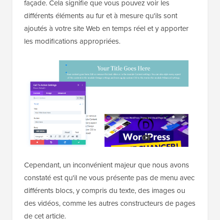
façade. Cela signifie que vous pouvez voir les
différents éléments au fur et à mesure qu'ils sont
ajoutés à votre site Web en temps réel et y apporter
les modifications appropriées.
Cependant, un inconvénient majeur que nous avons
constaté est qu'il ne vous présente pas de menu avec
différents blocs, y compris du texte, des images ou
des vidéos, comme les autres constructeurs de pages
de cet article.