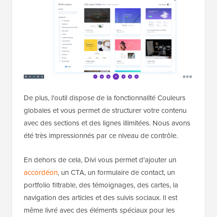
De plus, l'outil dispose de la fonctionnalité Couleurs
globales et vous permet de structurer votre contenu
avec des sections et des lignes illimitées. Nous avons
été très impressionnés par ce niveau de contrôle.
En dehors de cela, Divi vous permet d'ajouter un
accordéon
, un CTA, un formulaire de contact, un
portfolio filtrable, des témoignages, des cartes, la
navigation des articles et des suivis sociaux. Il est
même livré avec des éléments spéciaux pour les