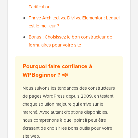
Tarification
Thrive Architect vs. Divi vs. Elementor : Lequel
est le meilleur ?
Bonus : Choisissez le bon constructeur de
formulaires pour votre site
Pourquoi faire confiance à
WPBeginner ? 📣
Nous suivons les tendances des constructeurs
de pages WordPress depuis 2009, en testant
chaque solution majeure qui arrive sur le
marché. Avec autant d'options disponibles,
nous comprenons à quel point il peut être
écrasant de choisir les bons outils pour votre
site web.