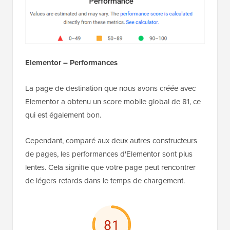
Elementor – Performances
La page de destination que nous avons créée avec
Elementor a obtenu un score mobile global de 81, ce
qui est également bon.
Cependant, comparé aux deux autres constructeurs
de pages, les performances d'Elementor sont plus
lentes. Cela signifie que votre page peut rencontrer
de légers retards dans le temps de chargement.