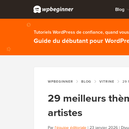
Blog
Tutoriels WordPress de confiance, quand vous 
Guide du débutant pour WordPr
WPBEGINNER
BLOG
VITRINE
29 MEI
29 meilleurs th
artistes
Par
l'équipe éditoriale
|
23 janvier 2026
|
Divu