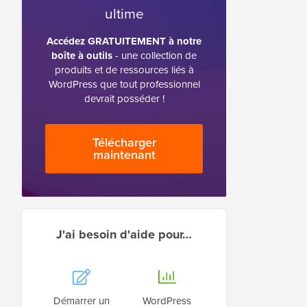
ultime
Accédez GRATUITEMENT à notre
boîte à outils
- une collection de
produits et de ressources liés à
WordPress que tout professionnel
devrait posséder !
Télécharger
maintenant
J'ai besoin d'aide pour…
Démarrer un
WordPress