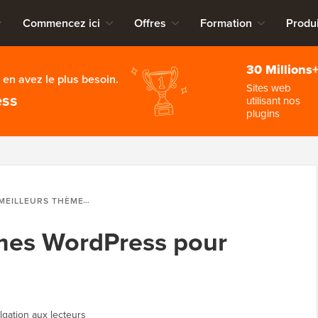
Commencez ici
Offres
Formation
Produi
30 Millions
en avez le plus besoin.
Sites web
ess
utilisant nos
plugins
LLEURS THÈMES WORDPRESS POUR ARTISTES
èmes WordPress pour
lgation aux lecteurs