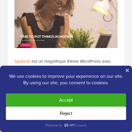
Spencer
est un magnifique thème WordPress avec
une approche minimaliste du design. Sa page
d'accueil présente un seul
menu de navigation
, un
message de bienvenue et une image mise en avant
de votre dernier travail.
Il s'intègre à votre constructeur glisser-déposer
préféré pour ajouter des fonctionnalités, des images,
du contenu et plus encore à vos pages. Vous pouvez
également personnaliser les paramètres du thème en