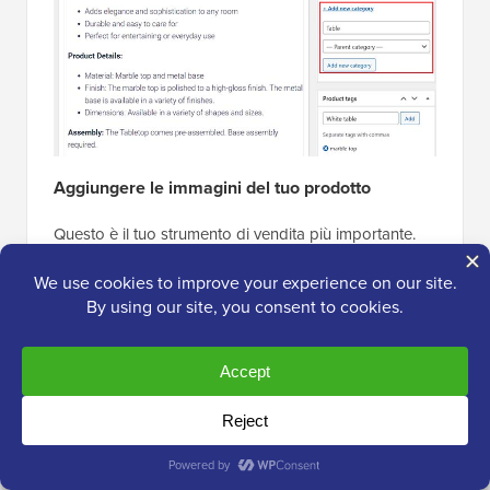
Aggiungere le immagini del tuo prodotto
Questo è il tuo strumento di vendita più importante.
Le persone vogliono vedere cosa stanno comprando,
quindi non posso sottolinearlo abbastanza: usa foto
di alta qualità e nitide.
In basso a destra, vedrai due sezioni per le immagini.
Immagine del prodotto:
Questa è l'immagine
principale, in evidenza, del tuo prodotto. È
quella che apparirà nella pagina principale del