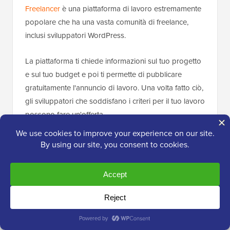
Freelancer
è una piattaforma di lavoro estremamente
popolare che ha una vasta comunità di freelance,
inclusi sviluppatori WordPress.
La piattaforma ti chiede informazioni sul tuo progetto
e sul tuo budget e poi ti permette di pubblicare
gratuitamente l'annuncio di lavoro. Una volta fatto ciò,
gli sviluppatori che soddisfano i criteri per il tuo lavoro
possono fare un'offerta.
Oltre agli sviluppatori, su Freelancer puoi trovare
anche scrittori, artisti, designer e project manager.
✅
Pro
di Freelancer
Freelancer mantiene un profilo dettagliato per
ogni freelance che puoi esaminare.