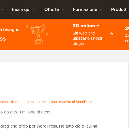
Inizia qui
Offerte
Formazione
Prodotti
30 milioni+
2
iù bisogno.
Siti web che
An
ess
utilizzano i nostri
c
plugin
D
sioni Utenti
|
La nostra recensione esperta di SeedProd
to da oltre 1 milione di utenti
b drag and drop per WordPress. Ha tutto ciò di cui hai