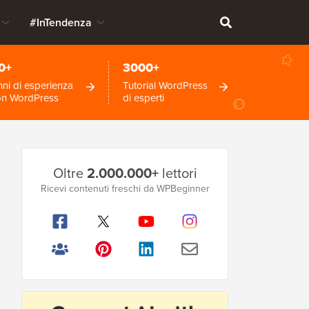
#InTendenza
0+
3000+
ni di esperienza
Tutorial WordPress
on WordPress
di esperti
Barra
Oltre
2.000.000+
lettori
laterale
Ricevi contenuti freschi da WPBeginner
principale