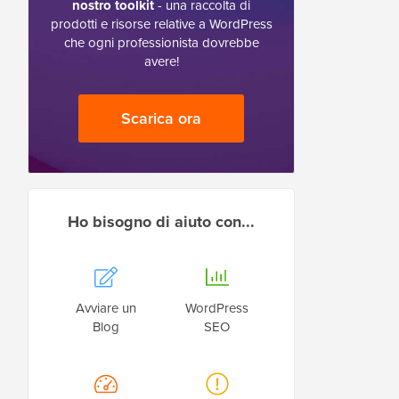
nostro toolkit
- una raccolta di
prodotti e risorse relative a WordPress
che ogni professionista dovrebbe
avere!
Scarica ora
Ho bisogno di aiuto con...
Avviare un
WordPress
Blog
SEO