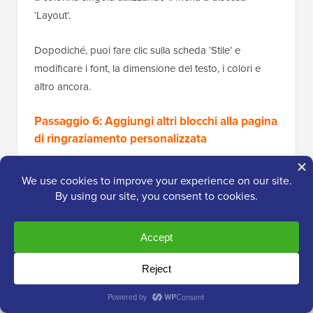
‘Layout’.
Dopodiché, puoi fare clic sulla scheda ‘Stile’ e
modificare i font, la dimensione del testo, i colori e
altro ancora.
Passaggio 6: Aggiungi altri blocchi alla pagina
di ringraziamento personalizzata
Quando sei soddisfatto delle modifiche apportate al
modello, potresti voler aggiungere i tuoi contenuti.
Questo può aiutarti a migliorare l'esperienza del
cliente, ottenere più vendite, promuovere il tuo
marchio e altro ancora.
Per aggiungere blocchi, fai semplicemente clic
sull'icona '+' nell'angolo in alto a destra e trascina
qualsiasi blocco sul tuo design. FunnelKit,