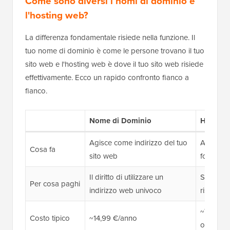
Come sono diversi i nomi di dominio e
l'hosting web?
La differenza fondamentale risiede nella funzione. Il
tuo nome di dominio è come le persone trovano il tuo
sito web e l'hosting web è dove il tuo sito web risiede
effettivamente. Ecco un rapido confronto fianco a
fianco.
Nome di Dominio
Hosting
Agisce come indirizzo del tuo
Archivia i
Cosa fa
sito web
fornisce a
Il diritto di utilizzare un
Spazio s
Per cosa paghi
indirizzo web univoco
risorse
~7,99 €/
Costo tipico
~14,99 €/anno
offerte)