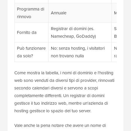
Programma di
Annuale
Mensile 
rinnovo
Registrar di domini (es.
Società d
Fornito da
Namecheap, GoDaddy)
Bluehost
Può funzionare
No: senza hosting, i visitatori
No: senz
da solo?
non trovano nulla
raggiunge
Come mostra la tabella, i nomi di dominio e l'hosting
web sono venduti da diversi tipi di provider, rinnovati
secondo calendari diversi e servono a scopi
completamente differenti. Un registrar di domini
gestisce il tuo indirizzo web, mentre un'azienda di
hosting gestisce lo spazio del tuo server.
Vale anche la pena notare che avere un nome di