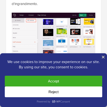
d'ingrandimento.
Se desideri utilizzare la sezione, fai semplicemente clic
su 'Scegli questa sezione'.
SeedProd aggiungerà la sezione in fondo alla tua
landing page, ma puoi spostarla usando il drag and
drop.