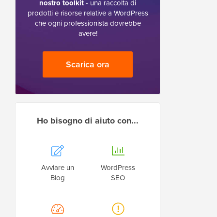
nostro toolkit
- una raccolta di
prodotti e risorse relative a WordPress
che ogni professionista dovrebbe
avere!
Scarica ora
Ho bisogno di aiuto con...
Avviare un
WordPress
Blog
SEO