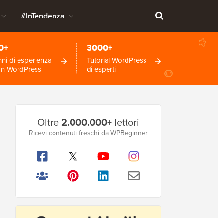
#InTendenza
0+
3000+
ni di esperienza
Tutorial WordPress
on WordPress
di esperti
Barra
Oltre
2.000.000+
lettori
laterale
Ricevi contenuti freschi da WPBeginner
principale