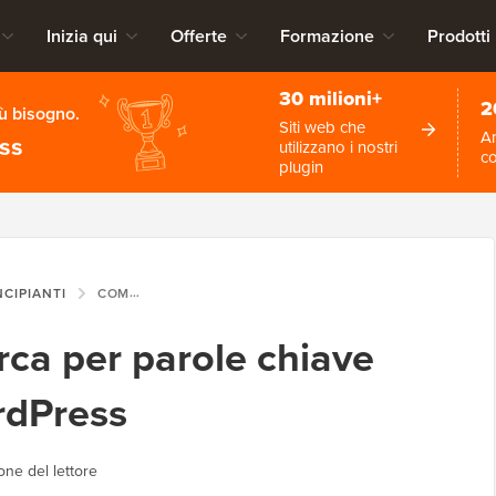
Inizia qui
Offerte
Formazione
Prodotti
30 milioni+
2
iù bisogno.
Siti web che
An
ess
utilizzano i nostri
c
plugin
NCIPIANTI
COME FARE LA RICERCA PER PAROLE CHIAVE PER IL TUO SITO WORDPRESS
rca per parole chiave
ordPress
one del lettore