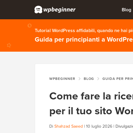
Blog
Tutorial WordPress affidabili, quando ne hai p
Guida per principianti a WordPr
WPBEGINNER
BLOG
GUIDA PER PRI
Come fare la rice
per il tuo sito W
Di
Shahzad Saeed
|
10 luglio 2026
|
Divulgazi