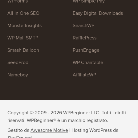
OptinMonster
Duplicator
WPForms
WP Simple Pay
All in One SEO
Easy Digital Downloads
MonsterInsights
SearchWP
WP Mail SMTP
RafflePress
Smash Balloon
PushEngage
SeedProd
WP Charitable
Nameboy
AffiliateWP
Copyright © 2009 - 2026 WPBeginner LLC. Tutti i diritti
riservati. WPBeginner® è un marchio registrato.