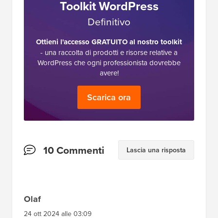
Toolkit WordPress
Definitivo
Ottieni l'accesso GRATUITO al nostro toolkit
- una raccolta di prodotti e risorse relative a
WordPress che ogni professionista dovrebbe
avere!
Scarica ora
Interazioni
10 Commenti
Lascia una risposta
del
lettore
Olaf
24 ott 2024 alle 03:09