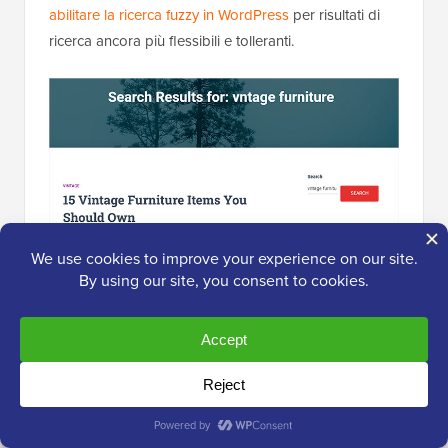
abilitare la ricerca fuzzy in WordPress
per risultati di
ricerca ancora più flessibili e tolleranti.
8. Posiziona moduli di ricerca ovunque
Se il tuo
tema WordPress
ha un modulo di ricerca
integrato, allora buone notizie! SearchWP si integrerà
automaticamente con esso, quindi non dovrai fare
nulla.