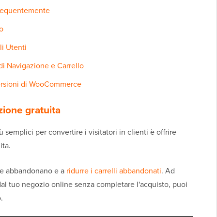
Frequentemente
o
li Utenti
di Navigazione e Carrello
ersioni di WooCommerce
zione gratuita
emplici per convertire i visitatori in clienti è offrire
ita.
 che abbandonano e a
ridurre i carrelli abbandonati
. Ad
 dal tuo negozio online senza completare l'acquisto, puoi
.