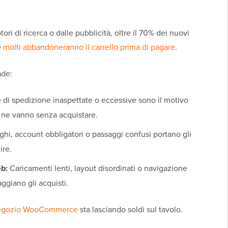
tori di ricerca o dalle pubblicità, oltre il 70% dei nuovi
e
molti abbandoneranno il carrello prima di pagare
.
ade:
e di spedizione inaspettate o eccessive sono il motivo
se ne vanno senza acquistare.
hi, account obbligatori o passaggi confusi portano gli
ire.
eb:
Caricamenti lenti, layout disordinati o navigazione
ggiano gli acquisti.
egozio WooCommerce
sta lasciando soldi sul tavolo.