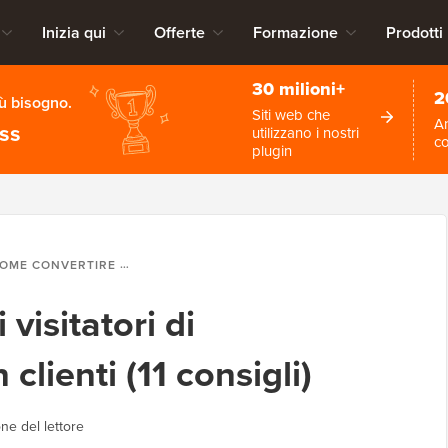
Inizia qui
Offerte
Formazione
Prodotti
30 milioni+
2
iù bisogno.
Siti web che
An
ess
utilizzano i nostri
c
plugin
CONVERTIRE I VISITATORI DI WOOCOMMERCE IN CLIENTI (11 CONSIGLI)
visitatori di
ienti (11 consigli)
ne del lettore