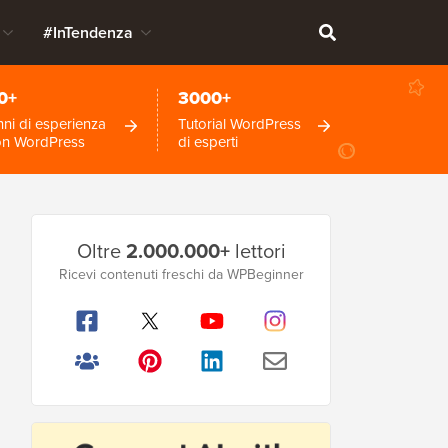
#InTendenza
0+
3000+
ni di esperienza
Tutorial WordPress
on WordPress
di esperti
Barra
Oltre
2.000.000+
lettori
laterale
Ricevi contenuti freschi da WPBeginner
principale