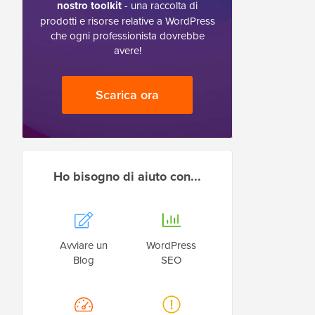
nostro toolkit
- una raccolta di
prodotti e risorse relative a WordPress
che ogni professionista dovrebbe
avere!
Scarica ora
Ho bisogno di aiuto con...
Avviare un
WordPress
Blog
SEO