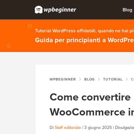
Blog
Tutorial WordPress affidabili, quando ne hai p
Guida per principianti a WordPr
WPBEGINNER
BLOG
TUTORIAL
COME 
Come convertire i 
WooCommerce in cl
Di
Staff editoriale
|
3 giugno 2025
|
Divulgazio