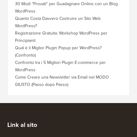
30 Modi "Provati" per Guadagnare Online con un Blog
Come Sp
WordPress
WordPre
Quanto Costa Davvero Costruire un Sito Web
Come Sp
WordPress?
Dominio
Registrazione Gratuita: Workshop WordPress per
Come Pa
Principianti
Posizio
Qual è il Miglior Plugin Popup per WordPress?
Come Pa
(Confronto)
(Passo 
Confronto tra i 5 Migliori Plugin E-commerce per
Come Pa
WordPress
WordPr
Come Creare una Newsletter via Email nel MODO
Come Sp
GIUSTO (Passo dopo Passo)
Server 