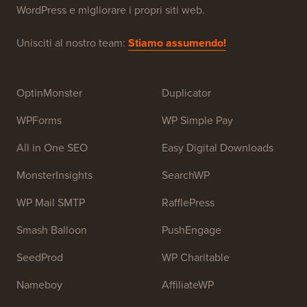
WPBeginner è un sito di risorse WordPress gratuito per
principianti. WPBeginner è stato fondato nel luglio
2009 da
Syed Balkhi
. L'obiettivo principale di questo
sito è fornire tutorial di WordPress di alta qualità e altre
risorse di formazione per aiutare le persone a imparare
WordPress e migliorare i propri siti web.
Unisciti al nostro team:
Stiamo assumendo!
OptinMonster
Duplicator
WPForms
WP Simple Pay
All in One SEO
Easy Digital Downloads
MonsterInsights
SearchWP