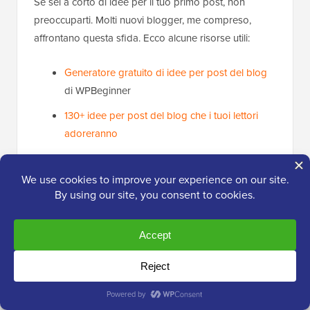
Se sei a corto di idee per il tuo primo post, non
preoccuparti. Molti nuovi blogger, me compreso,
affrontano questa sfida. Ecco alcune risorse utili:
Generatore gratuito di idee per post del blog
di WPBeginner
130+ idee per post del blog che i tuoi lettori
adoreranno
50 tipi di argomenti per blog
che hanno
dimostrato di funzionare
Come scrivere un ottimo post del blog
(struttura + esempi)
Come creare un piano di contenuti efficace
in
WordPress
Utilizzo anche la ricerca per parole chiave per trovare