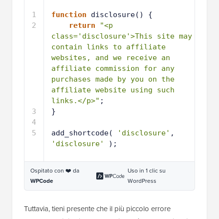
1
function
disclosure() {
2
return
"<p 
class='disclosure'>This site may 
contain links to affiliate 
websites, and we receive an 
affiliate commission for any 
purchases made by you on the 
affiliate website using such 
links.</p>"
;
3
}
4
5
add_shortcode( 
'disclosure'
, 
'disclosure'
);
Ospitato con ❤️ da
Uso in 1 clic su
WPCode
WordPress
Tuttavia, tieni presente che il più piccolo errore