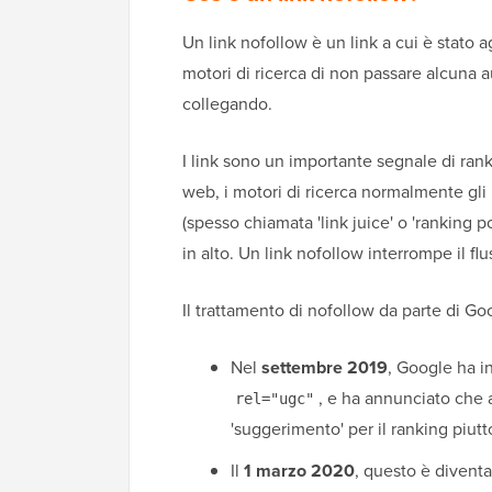
Un link nofollow è un link a cui è stato a
motori di ricerca di non passare alcuna au
collegando.
I link sono un importante segnale di ranki
web, i motori di ricerca normalmente gli 
(spesso chiamata 'link juice' o 'ranking p
in alto. Un link nofollow interrompe il flus
Il trattamento di nofollow da parte di G
Nel
settembre 2019
, Google ha in
, e ha annunciato che a
rel="ugc"
'suggerimento' per il ranking piutt
Il
1 marzo 2020
, questo è diventa