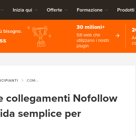
Inizia qui
Offerte
Formazione
Prodotti
30 milioni+
2
iù bisogno.
Siti web che
An
ess
utilizzano i nostri
c
plugin
NCIPIANTI
COME AGGIUNGERE COLLEGAMENTI NOFOLLOW IN WORDPRESS (GUIDA SEMPLICE PER PRINCIPIANTI)
 collegamenti Nofollow
ida semplice per