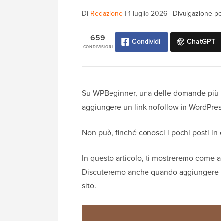
Di
Redazione
|
1 luglio 2026
|
Divulgazione per
659
Condividi
ChatGPT
CONDIVISIONI
Su WPBeginner, una delle domande più c
aggiungere un link nofollow in WordPress
Non può, finché conosci i pochi posti in
In questo articolo, ti mostreremo come 
Discuteremo anche quando aggiungere un 
sito.