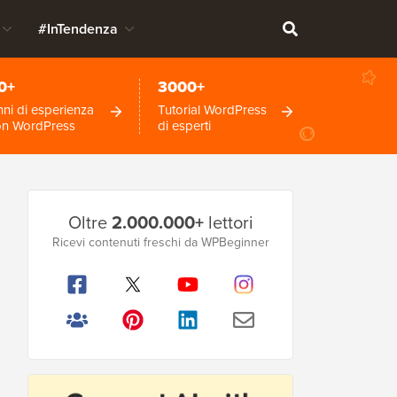
#InTendenza
0+
3000+
ni di esperienza
Tutorial WordPress
on WordPress
di esperti
Barra
Oltre
2.000.000+
lettori
laterale
Ricevi contenuti freschi da WPBeginner
principale