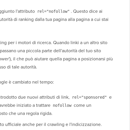
ggiunto l'attributo
. Questo dice ai
rel="nofollow"
torità di ranking dalla tua pagina alla pagina a cui stai
ng per i motori di ricerca. Quando linki a un altro sito
passano una piccola parte dell'autorità del tuo sito
ower'), il che può aiutare quella pagina a posizionarsi più
so di tale autorità.
oogle è cambiato nel tempo:
trodotto due nuovi attributi di link,
e
rel="sponsored"
vrebbe iniziato a trattare
come un
nofollow
osto che una regola rigida.
to ufficiale anche per il crawling e l'indicizzazione.