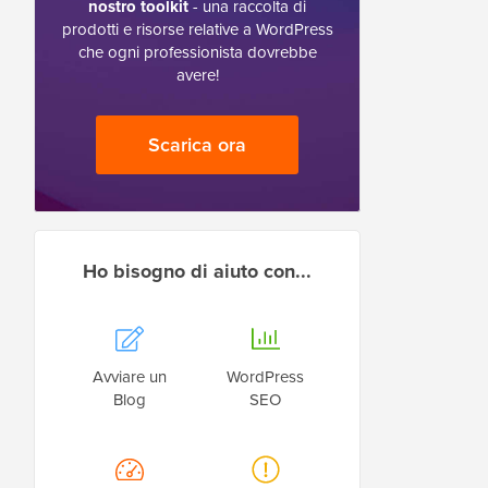
nostro toolkit
- una raccolta di
prodotti e risorse relative a WordPress
che ogni professionista dovrebbe
avere!
Scarica ora
Ho bisogno di aiuto con...
Avviare un
WordPress
Blog
SEO