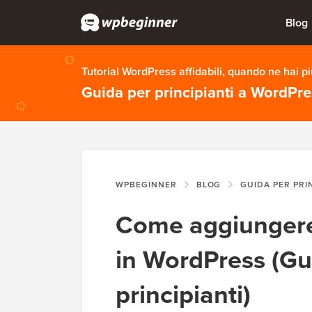
Blog
Tutorial WordPress affidabili, quando ne hai p
Guida per principianti a WordPr
WPBEGINNER
BLOG
GUIDA PER PRI
Come aggiungere
in WordPress (Gu
principianti)