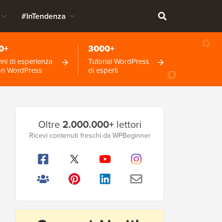
#InTendenza
0+
3000+
ni di esperienza
Tutorial WordPress
on WordPress
di esperti
Barra
Oltre
2.000.000+
lettori
laterale
Ricevi contenuti freschi da WPBeginner
principale