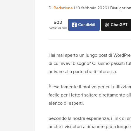
Di
Redazione
|
10 febbraio 2026
|
Divulgazion
502
Condividi
ChatGPT
CONDIVISIONI
Hai mai aperto un lungo post di WordPress
di cui avevi bisogno? Ci siamo passati tut
arrivare alla parte che ti interessa.
È esattamente il motivo per cui utilizz
facile per i lettori saltare direttamente 
elenco di esperti.
Secondo la nostra esperienza, i link di a
anche i visitatori a rimanere più a lungo