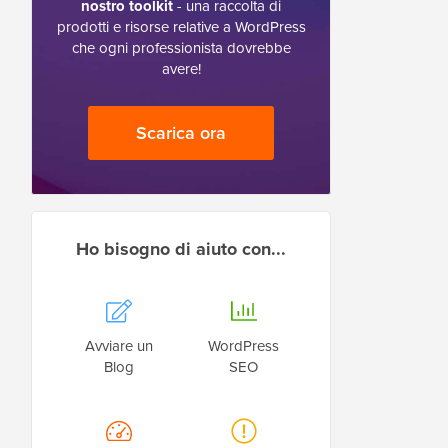
nostro toolkit
- una raccolta di
prodotti e risorse relative a WordPress
che ogni professionista dovrebbe
avere!
Scarica ora
Ho bisogno di aiuto con...
Avviare un
WordPress
Blog
SEO