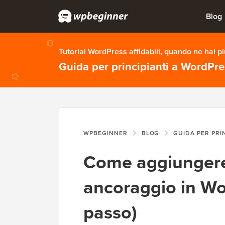
Blog
Tutorial WordPress affidabili, quando ne hai p
Guida per principianti a WordPr
WPBEGINNER
BLOG
GUIDA PER PRI
Come aggiungere 
ancoraggio in W
passo)