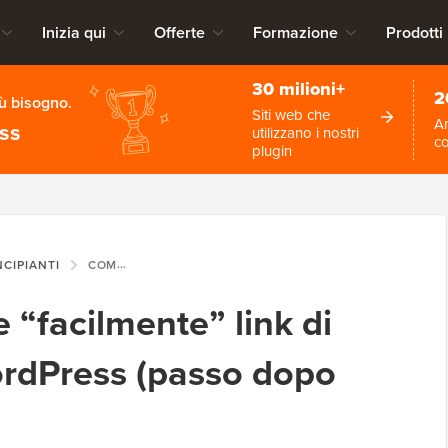
Inizia qui
Offerte
Formazione
Prodotti
30 milioni+
2
iù bisogno.
Siti web che
An
ess
utilizzano i nostri
c
plugin
NCIPIANTI
COME AGGIUNGERE “FACILMENTE” LINK DI ANCORAGGIO IN WORDPRESS (PASSO DOPO PASSO)
“facilmente” link di
ordPress (passo dopo