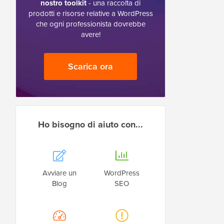
nostro toolkit
- una raccolta di
prodotti e risorse relative a WordPress
che ogni professionista dovrebbe
avere!
Scarica ora
Ho bisogno di aiuto con...
Avviare un
WordPress
Blog
SEO