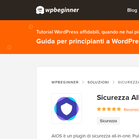
Blog
Tutorial WordPress affidabili, quando ne hai p
Guida per principianti a WordPr
WPBEGINNER
SOLUZIONI
SICUREZZ
Sicurezza Al
Recension
Sicurezza
AIOS è un plugin di sicurezza all-in-one. Pu