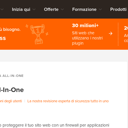
Inizia qui
Offerte
Formazione
Prodotti
30 milioni+
2
iù bisogno.
Siti web che
An
ess
utilizzano i nostri
c
plugin
A ALL-IN-ONE
l-In-One
i degli utenti
|
La nostra revisione esperta di sicurezza tutto in uno
ò proteggere il tuo sito web con un firewall per applicazioni