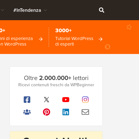
#InTendenza
0+
3000+
ni di esperienza
Tutorial WordPress
on WordPress
di esperti
Barra
Oltre
2.000.000+
lettori
laterale
Ricevi contenuti freschi da WPBeginner
principale