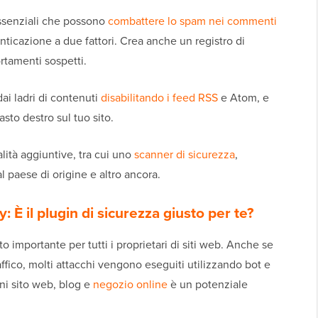
essenziali che possono
combattere lo spam nei commenti
nticazione a due fattori. Crea anche un registro di
ortamenti sospetti.
ai ladri di contenuti
disabilitando i feed RSS
e Atom, e
asto destro sul tuo sito.
alità aggiuntive, tra cui uno
scanner di sicurezza
,
al paese di origine e altro ancora.
 È il plugin di sicurezza giusto per te?
 importante per tutti i proprietari di siti web. Anche se
affico, molti attacchi vengono eseguiti utilizzando bot e
gni sito web, blog e
negozio online
è un potenziale