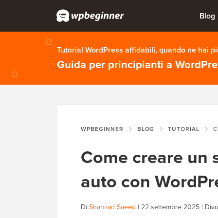
Blog
Tutorial WordPress affidabili, quando ne hai p
Guida per principianti a WordPr
WPBEGINNER
BLOG
TUTORIAL
COME 
Come creare un s
auto con WordPr
Di
Shahzad Saeed
|
22 settembre 2025
|
Divu