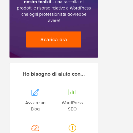
nostro toolkit
- una raccolta di
prodotti e risorse relative a WordPress
che ogni professionista dovrebbe
avere!
Scarica ora
Ho bisogno di aiuto con...
Avviare un
WordPress
Blog
SEO