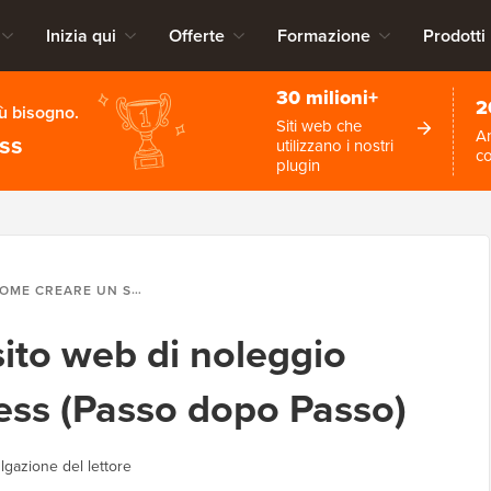
Inizia qui
Offerte
Formazione
Prodotti
30 milioni+
2
iù bisogno.
Siti web che
An
ess
utilizzano i nostri
c
plugin
CREARE UN SITO WEB DI NOLEGGIO AUTO CON WORDPRESS (PASSO DOPO PASSO)
ito web di noleggio
ess (Passo dopo Passo)
lgazione del lettore