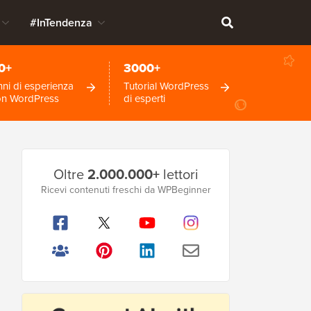
#InTendenza
0+
3000+
ni di esperienza
Tutorial WordPress
on WordPress
di esperti
Barra
Oltre
2.000.000+
lettori
laterale
Ricevi contenuti freschi da WPBeginner
principale