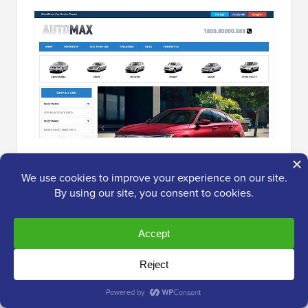
AutoMax
è un eccellente tema WordPress perfetto per
aziende automobilistiche di fascia alta e
concessionarie di auto. Ha un layout elegante con
opzioni di elenco auto in più punti, un filtro di ricerca
auto personalizzato e uno slider di immagini per
mostrare le tue auto migliori.
Con questo tema, ottieni più sezioni della homepage